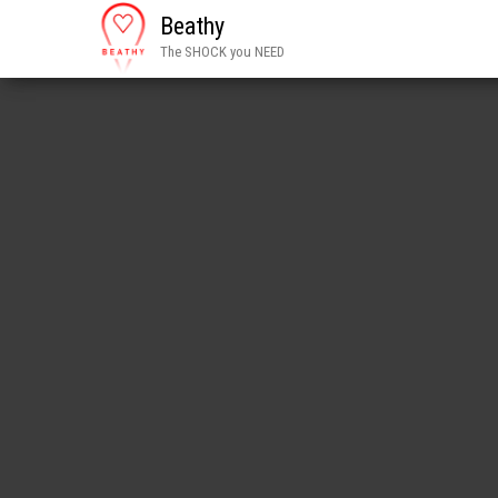
Beathy
The SHOCK you NEED